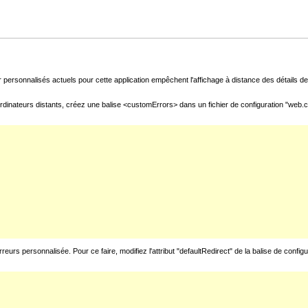
 personnalisés actuels pour cette application empêchent l'affichage à distance des détails de 
rdinateurs distants, créez une balise <customErrors> dans un fichier de configuration "web.con
urs personnalisée. Pour ce faire, modifiez l'attribut "defaultRedirect" de la balise de config