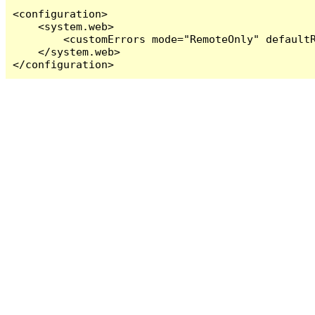
<configuration>

    <system.web>

        <customErrors mode="RemoteOnly" defaultR
    </system.web>

</configuration>