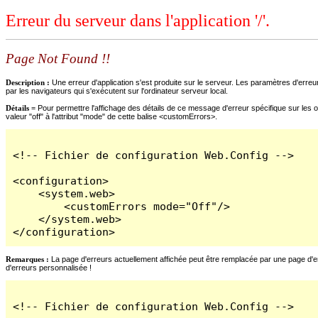
Erreur du serveur dans l'application '/'.
Page Not Found !!
Description :
Une erreur d'application s'est produite sur le serveur. Les paramètres d'erreur
par les navigateurs qui s'exécutent sur l'ordinateur serveur local.
Détails =
Pour permettre l'affichage des détails de ce message d'erreur spécifique sur les o
valeur "off" à l'attribut "mode" de cette balise <customErrors>.
<!-- Fichier de configuration Web.Config -->

<configuration>

    <system.web>

        <customErrors mode="Off"/>

    </system.web>

</configuration>
Remarques :
La page d'erreurs actuellement affichée peut être remplacée par une page d'erre
d'erreurs personnalisée !
<!-- Fichier de configuration Web.Config -->
