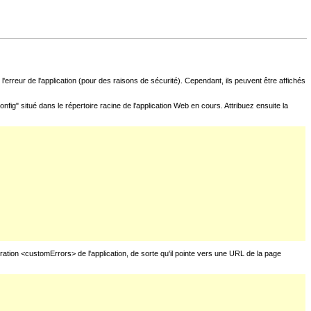
l'erreur de l'application (pour des raisons de sécurité). Cependant, ils peuvent être affichés
fig" situé dans le répertoire racine de l'application Web en cours. Attribuez ensuite la
uration <customErrors> de l'application, de sorte qu'il pointe vers une URL de la page