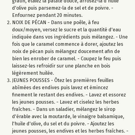
gratin, étalez la patate douce, arrosez-la d'huile
d'olive puis parsemez-la de sel et de poivre. -
Enfournez pendant 20 minutes.
NOIX DE PÉCAN - Dans une poêle, à feu
doux/moyen, versez le sucre et la quantité d'eau
indiquée dans vos ingrédients puis mélangez. - Une
fois que le caramel commence à dorer, ajoutez les
noix de pécan puis mélangez doucement afin de
bien les enrober de caramel. - Coupez le feu puis
laissez-les refroidir sur une planche en bois
légèrement huilée.
JEUNES POUSSES - Ôtez les premières feuilles
abîmées des endives puis lavez et émincez
finement le restant des endives. - Lavez et essorez
les jeunes pousses. - Lavez et ciselez les herbes
fraîches. - Dans un saladier, mélangez le sirop
d'érable avec la moutarde, le vinaigre balsamique,
l'huile d'olive, du sel et du poivre. - Ajoutez les
jeunes pousses, les endives et les herbes fraîches. -