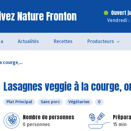
ivez Nature Fronton
Ouvert j
Vendredi :
da
Actualités
Recettes
Producteurs
 courge,...
Lasagnes veggie à la courge, o
Plat Principal
Sans porc
Végétarien
0
Nombre de personnes
Prépara
0 personnes
15 min