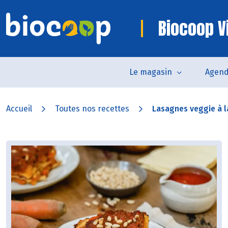
Biocoop V
Le magasin
Agen
Accueil
Toutes nos recettes
Lasagnes veggie à la