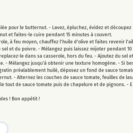
ée pour le butternut. - Lavez, épluchez, évidez et découpez 
nut et faites-le cuire pendant 15 minutes à couvert.
e, à feu moyen, chauffez l'huile d'olive et faites revenir l'a
u sel et du poivre. - Mélangez puis laissez mijoter pendant 10
replacez-le dans sa casserole, hors du feu. - Ajoutez du sel et
le. - Mélangez jusqu'à obtenir une texture homogène. - Si be
 à gratin préalablement huilé, déposez un fond de sauce toma
ernut. - Alternez les couches de sauce tomate, feuilles de la
 le tout de sauce tomate puis de chapelure et de pignons. -
es ! Bon appétit !