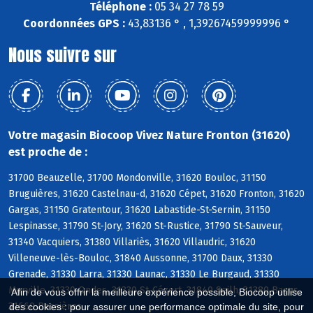
Téléphone :
05 34 27 78 59
Coordonnées GPS :
43,83136 ° , 1,39267459999996 °
Nous suivre sur
Votre magasin Biocoop Vivez Nature Fronton (31620)
est proche de :
31700 Beauzelle, 31700 Mondonville, 31620 Bouloc, 31150
Bruguières, 31620 Castelnau-d, 31620 Cépet, 31620 Fronton, 31620
Gargas, 31150 Gratentour, 31620 Labastide-St-Sernin, 31150
Lespinasse, 31790 St-Jory, 31620 St-Rustice, 31790 St-Sauveur,
31340 Vacquiers, 31380 Villariès, 31620 Villaudric, 31620
Villeneuve-lès-Bouloc, 31840 Aussonne, 31700 Daux, 31330
Grenade, 31330 Larra, 31330 Launac, 31330 Le Burgaud, 31330
Merville, 31330 Ondes, 31330 St-Cézert, 31840 Seilh, 31380 Bazus,
Afin de vous offrir la meilleure expérience possible, Biocoop utilise
31660 Bessières
des cookies : pour assurer une performance optimale du site, pour