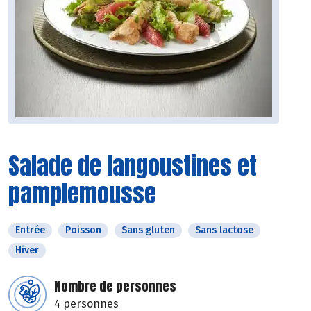
Salade de langoustines et
pamplemousse
Entrée
Poisson
Sans gluten
Sans lactose
Hiver
Nombre de personnes
4 personnes