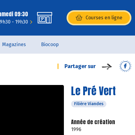
Samedi 09:30
Courses en ligne
(s’ouvre dans une nouvelle fenêtr
 9h30 - 19h30
Magazines
Biocoop
Partager sur
Le Pré Vert
Filière Viandes
Année de création
1996