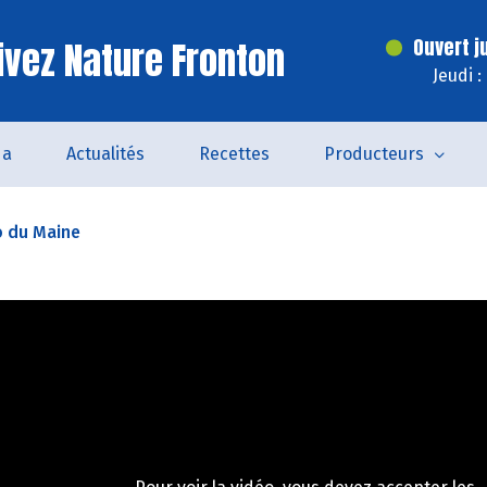
ivez Nature Fronton
Ouvert j
Jeudi 
da
Actualités
Recettes
Producteurs
o du Maine