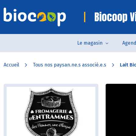
Biocoop V
Le magasin
Agen
Accueil
Tous nos paysan.ne.s associé.e.s
Lait Bi