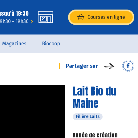
usqu'à 19:30
Courses en ligne
(s’ouvre dans une nouvelle fenêtr
: 9h30 - 19h30
Magazines
Biocoop
Partager sur
Lait Bio du
Maine
Filière Laits
Année de création